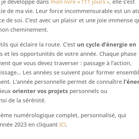
 je développe dans
mon livre « 111 jours »
, elle s’est
tie de ma vie. Leur force incommensurable est un at
e de soi. C’est avec un plaisir et une joie immense 
de mon cheminement.
ils qui éclaire la route. C’est
un cycle d’énergie en
ts et les opportunités de votre année. Chaque phase
nt que vous devez traverser : passage à l’action,
ntissage… Les années se suivent pour former ensemb
ment. L’année personnelle permet de connaître
l’éne
mieux
orienter vos projets
personnels ou
nsi de la sérénité.
ème numérologique complet, personnalisé, qui
année 2023 en cliquant
ICI
.