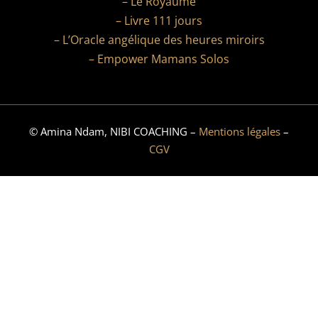
– Le Royaume
– Livre 111 jours
– L’Oracle angélique des heures miroirs
– Empower Mamans Solos
© Amina Ndam, NIBI COACHING –
Mentions légales
–
CGV